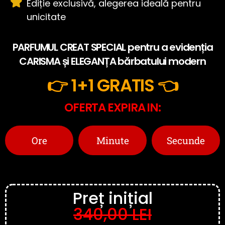
Ediție exclusivă, alegerea ideală pentru
unicitate
PARFUMUL CREAT SPECIAL pentru a evidenția
CARISMA și ELEGANȚA bărbatului modern
👉 1+1 GRATIS 👈
OFERTA EXPIRA IN:
Ore
Minute
Secunde
Preț inițial
340,00 LEI