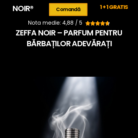
NOIR®
1 + 1 GRATIS
Comandă
Nota medie: 4,88 / 5





ZEFFA NOIR – PARFUM PENTRU
BĂRBAȚILOR ADEVĂRAȚI