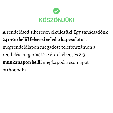
KÖSZÖNJÜK!
A rendelésed sikeresen elküldtük! Egy tanácsadónk
24 órán belül felveszi veled a kapcsolatot
a
megrendelőlapon megadott telefonszámon a
rendelés megerősítése érdekében, és
2-3
munkanapon belül
megkapod a csomagot
otthonodba.