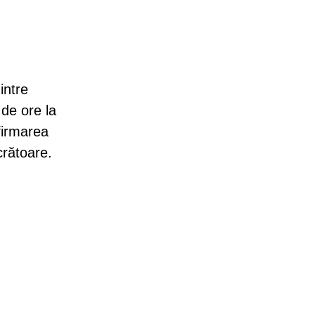
intre
 de ore la
firmarea
crătoare.