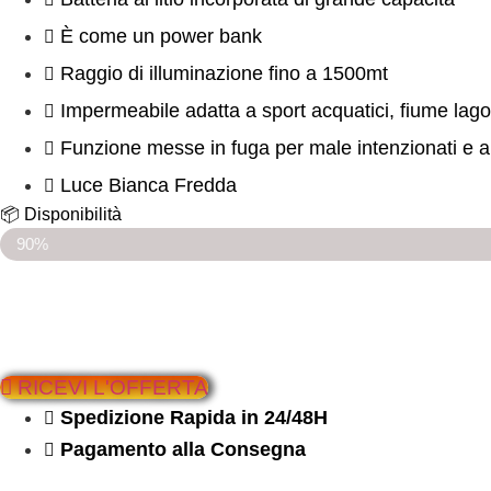
È come un power bank
Raggio di illuminazione fino a 1500mt
Impermeabile adatta a sport acquatici, fiume lag
Funzione messe in fuga per male intenzionati e an
Luce Bianca Fredda
📦 Disponibilità
ULTIMI 10 PEZZI SCONTATI
90%
RICEVI L'OFFERTA
Spedizione Rapida in 24/48H
Pagamento alla Consegna