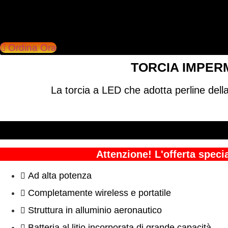
Ordina Ora
TORCIA IMPERM
La torcia a LED che adotta perline della
Attenzione! L'offerta spec
Ad alta potenza
Completamente wireless e portatile
Struttura in alluminio aeronautico
Batteria al litio incorporata di grande capacità