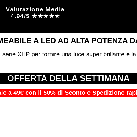
Valutazione Media
4.94/5 ★★★★★
EABILE A LED AD ALTA POTENZA D
 serie XHP per fornire una luce super brillante e l
OFFERTA DELLA SETTIMANA
iale a 49€ con il 50% di Sconto e Spedizione r