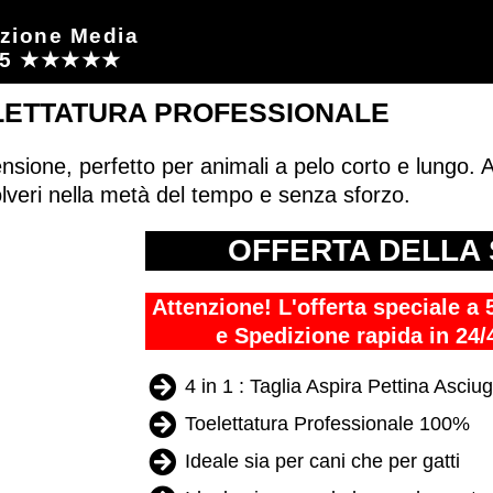
azione Media
4/5 ★★★★★
LETTATURA PROFESSIONALE
nsione, perfetto per animali a pelo corto e lungo. As
polveri nella metà del tempo e senza sforzo.
OFFERTA DELLA
Attenzione! L'offerta speciale a
e Spedizione rapida in 2
4 in 1 : Taglia Aspira Pettina Asciu
Toelettatura Professionale 100%
Ideale sia per cani che per gatti