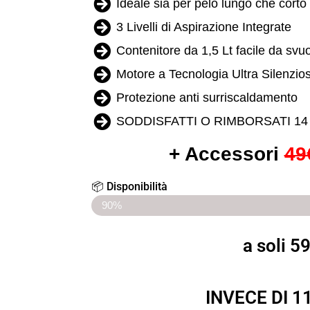
Ideale sia per pelo lungo che corto
3 Livelli di Aspirazione Integrate
Contenitore da 1,5 Lt facile da svu
Motore a Tecnologia Ultra Silenzio
Protezione anti surriscaldamento
SODDISFATTI O RIMBORSATI 14
+ Accessori
49
📦 Disponibilità
ULTIMI 10 PEZZI SCONTATI
90%
a soli 5
INVECE DI 1