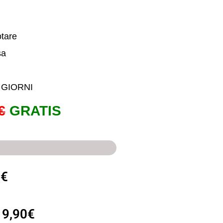
otare
sa
 GIORNI
€
GRATIS
9€
19,90€