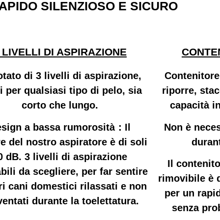
APIDO SILENZIOSO E SICURO
 LIVELLI DI ASPIRAZIONE
CONTE
tato di 3 livelli di aspirazione,
Contenitore
i per qualsiasi tipo di pelo, sia
riporre, stac
corto che lungo.
capacità in
sign a bassa rumorosità：Il
Non è neces
 del nostro aspiratore è di soli
durant
0 dB. 3 livelli di aspirazione
Il contenit
bili da scegliere, per far sentire
rimovibile è 
ri cani domestici rilassati e non
per un rapi
entati durante la toelettatura.
senza pro