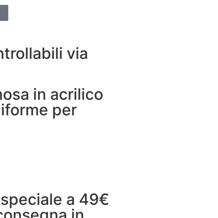
rollabili via
nosa in acrilico
niforme per
A
 speciale a 49€
consegna in