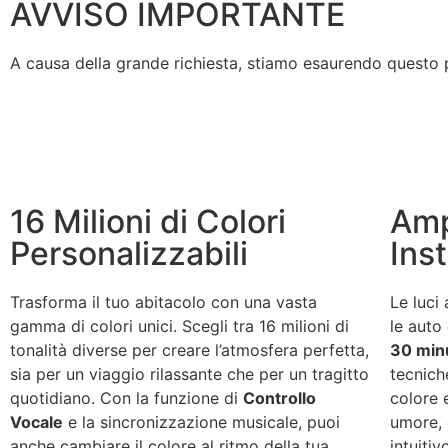
AVVISO IMPORTANTE
A causa della grande richiesta, stiamo esaurendo questo pro
16 Milioni di Colori
Amp
Personalizzabili
Inst
Trasforma il tuo abitacolo con una vasta
Le luci
gamma di colori unici. Scegli tra 16 milioni di
le auto 
tonalità diverse per creare l’atmosfera perfetta,
30 min
sia per un viaggio rilassante che per un tragitto
tecnich
quotidiano. Con la funzione di
Controllo
colore e
Vocale
e la sincronizzazione musicale, puoi
umore, 
anche cambiare il colore al ritmo della tua
intuitiv