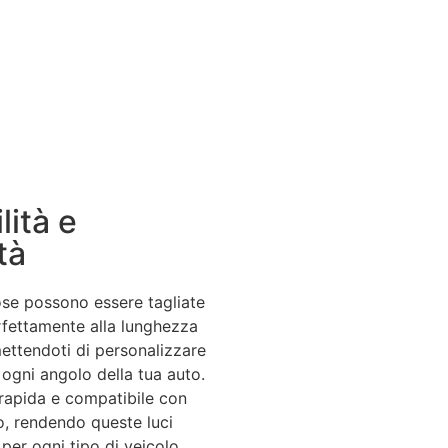
lità e
tà
ose possono essere tagliate
rfettamente alla lunghezza
ettendoti di personalizzare
n ogni angolo della tua auto.
è rapida e compatibile con
o, rendendo queste luci
 per ogni tipo di veicolo.