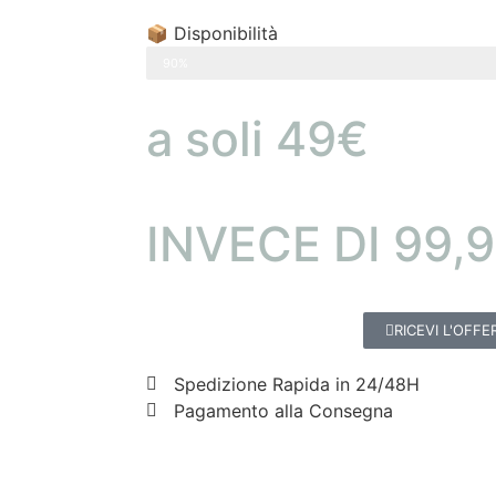
📦 Disponibilità
ULTIMI 10 PEZZI SCONTATI
90%
a soli 49€
INVECE DI 99,
RICEVI L'OFFE
Spedizione Rapida in 24/48H
Pagamento alla Consegna