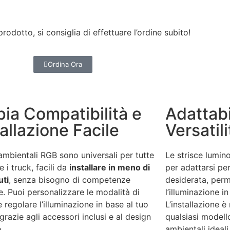
dotto, si consiglia di effettuare l’ordine subito!
Ordina Ora
ia Compatibilità e
Adattabi
allazione Facile
Versatili
 ambientali RGB sono universali per tutte
Le strisce lumin
e i truck, facili da
installare in meno di
per adattarsi pe
uti
, senza bisogno di competenze
desiderata, perm
e. Puoi personalizzare le modalità di
l’illuminazione i
 regolare l’illuminazione in base al tuo
L’installazione 
grazie agli accessori inclusi e al design
qualsiasi modell
o.
ambientali ideali