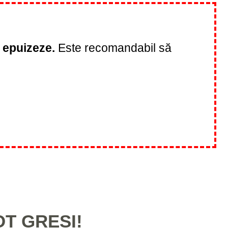
 epuizeze.
Este recomandabil să
OT GREȘI!