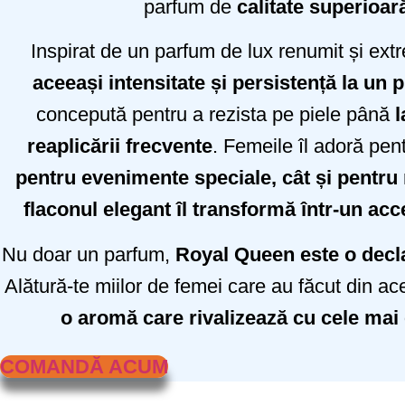
parfum de
calitate superioar
Inspirat de un parfum de lux renumit și extr
aceeași intensitate și persistență la un p
concepută pentru a rezista pe piele până
l
reaplicării frecvente
. Femeile îl adoră pent
pentru evenimente speciale, cât și pentr
flaconul elegant îl transformă într-un acc
Nu doar un parfum,
Royal Queen este o declar
Alătură-te miilor de femei care au făcut din ac
o aromă care rivalizează cu cele mai 
COMANDĂ ACUM