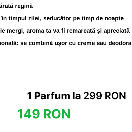
ărată regină
l în timpul zilei, seducător pe timp de noapte
 mergi, aroma ta va fi remarcată și apreciată
rsonală: se combină ușor cu creme sau deodoran
1 Parfum la
299 RON
149 RON