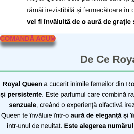
rămâi irezistibilă și fermecătoare în 
vei fi învăluită de o aură de grați
COMANDĂ ACUM
De Ce Roya
Royal Queen
a cucerit inimile femeilor din R
și persistente
. Este parfumul care combină r
senzuale
, creând o experiență olfactivă ire
Queen te învăluie într-o
aură de eleganță și 
într-unul de neuitat.
Este alegerea numărul