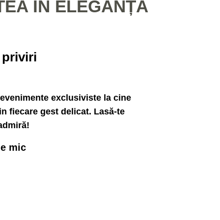
TEA ÎN ELEGANȚĂ
priviri
evenimente exclusiviste la cine
in fiecare gest delicat
. Lasă-te
 admiră!
de mic