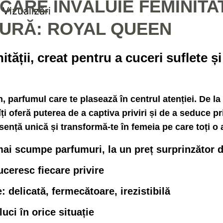
ARE ÎNVĂLUIE FEMINITA
 Vizualizări
URĂ: ROYAL QUEEN
ății, creat pentru a cuceri suflete și 
n
, parfumul care te plasează în centrul atenției. De la
ți oferă puterea de a
captiva priviri și de a seduce pr
sență unică și transformă-te în femeia pe care toți o
mai scumpe parfumuri, la un preț surprinzător 
cuceresc fiecare privire
delicată, fermecătoare, irezistibilă
uci în orice situație