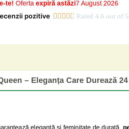
e-te!
Oferta
expiră astăzi
7 August 2026
ecenzii pozitive





Rated 4.6 out of 5
Queen – Eleganța Care Durează 24
arantează eleganță și feminitate de durată,
p