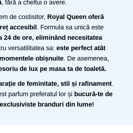
ă
, fără a cheltui o avere.
em de costisitor,
Royal Queen oferă
reț accesibil
. Formula sa unică este
a 24 de ore, eliminând necesitatea
ru versatilitatea sa:
este perfect atât
u momentele obișnuite
. De asemenea,
esoriu de lux pe masa ta de toaletă.
ație de feminitate, stil și rafinament
.
est parfum preferatul lor și
bucură-te de
exclusiviste branduri din lume!