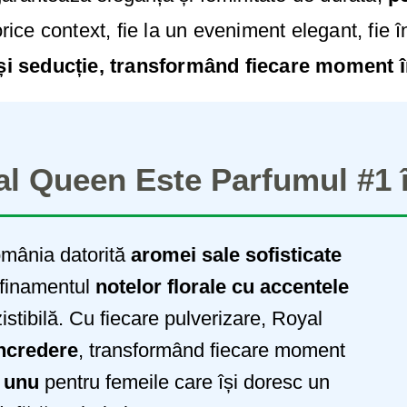
orice context, fie la un eveniment elegant, fie 
e și seducție, transformând fiecare moment î
l Queen Este Parfumul #1
omânia datorită
aromei sale sofisticate
afinamentul
notelor florale cu accentele
zistibilă. Cu fiecare pulverizare, Royal
încredere
, transformând fiecare moment
 unu
pentru femeile care își doresc un