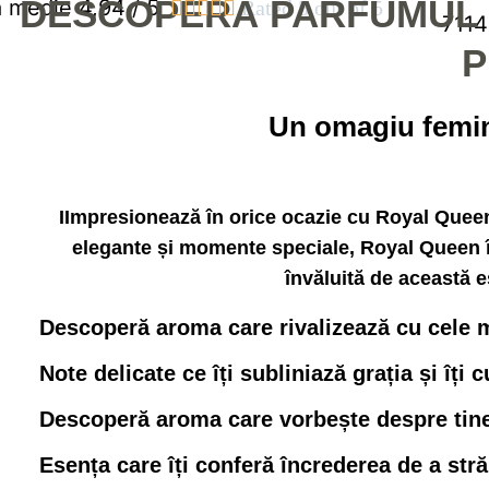
DESCOPERĂ PARFUMUL C
 medie 4,94 / 5





Rated 5 out of 5
7
114
P
Un omagiu feminit
IImpresionează în orice ocazie cu
Royal Quee
elegante și momente speciale
, Royal Queen î
învăluită de această e
Descoperă aroma care rivalizează cu cele 
Note delicate ce îți subliniază grația și îți 
Descoperă aroma care vorbește despre tine: 
Esența care îți conferă încrederea de a străl