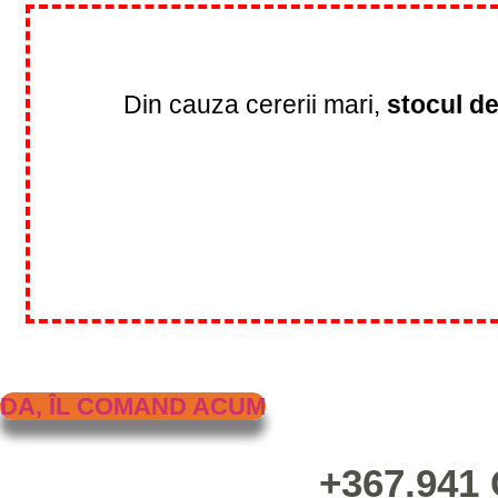
Din cauza cererii mari,
stocul d
DA, ÎL COMAND ACUM
+367.941