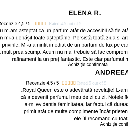
ELENA R.
ecenzie 4,5 / 5





Rated 4.5 out of 5
u m-am așteptat ca un parfum atât de accesibil să fie atâ
 mi-a depășit toate așteptările. Persistă toată ziua și a
e privirile. Mi-a amintit imediat de un parfum de lux pe ca
a mult prea scump. Acum nu mai trebuie să fac compromi
rafinament la un preț fantastic. Este clar parfumul 
Achiziție confirmată
ANDREEA
Recenzie 4,5 / 5





Rated 5 out of 5
„Royal Queen este o adevărată revelație! L-am 
că a devenit parfumul meu de zi cu zi. Notele fl
a-mi evidenția feminitatea, iar faptul că dure
primit atât de multe complimente încât priete
ele. Îl recomand cu toat
Achiziție conf