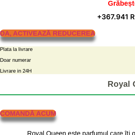
Grăbeșt
+367.941 R
DA, ACTIVEAZĂ REDUCEREA
Plata la livrare
Doar numerar
Livrare in 24H
Royal 
COMANDĂ ACUM
Royal Queen este parfumul care îți g