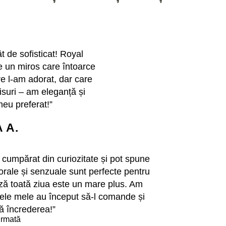
t de sofisticat! Royal
re un miros care întoarce
re l-am adorat, dar care
suri – am eleganță și
meu preferat!”
 A.
cumpărat din curiozitate și pot spune
orale și senzuale sunt perfecte pentru
ază toată ziua este un mare plus. Am
nele mele au început să-l comande și
ă încrederea!”
irmată