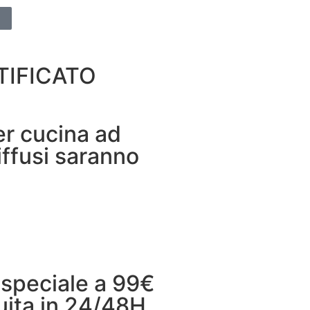
RTIFICATO
per cucina ad
iffusi saranno
A
 speciale a 99€
uita in 24/48H