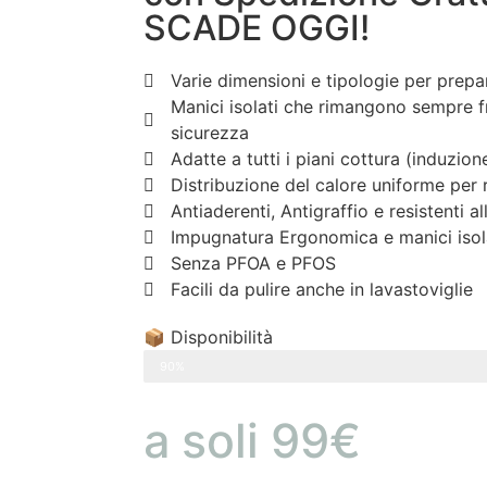
SCADE OGGI!
Varie dimensioni e tipologie per prepara
Manici isolati che rimangono sempre f
sicurezza
Adatte a tutti i piani cottura (induzio
Distribuzione del calore uniforme per
Antiaderenti, Antigraffio e resistenti a
Impugnatura Ergonomica e manici isola
Senza PFOA e PFOS
Facili da pulire anche in lavastoviglie
📦 Disponibilità
ULTIMI 10 PEZZI SCONTATI
90%
a soli 99€