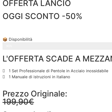
OFFERTA LANCIO
OGGI SCONTO -50%
📦 Disponibilità
ULTIMI 10 PEZZI RIMASTI
90%
L'OFFERTA SCADE A MEZZA
1 Set Professionale di Pentole in Acciaio inossidabile
1 Manuale di istruzioni in italiano
Prezzo Originale:
199,90€