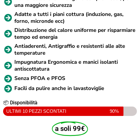
una maggiore sicurezza
Adatte a tutti i piani cottura (induzione, gas,
forno, micronde ecc)
Distribuzione del calore uniforme per risparmiare
tempo ed energia
Antiaderenti, Antigraffio e resistenti alle alte
temperature
Impugnatura Ergonomica e manici isolanti
antiscottatura
Senza PFOA e PFOS
Facili da pulire anche in lavastoviglie
📦 Disponibilità
ULTIMI 10 PEZZI SCONTATI
90%
a soli 99€