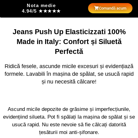
Nota medie
Comandă acum
4.94/5 ★★★★★
Jeans Push Up Elasticizzati 100%
Made in Italy: Confort și Siluetă
Perfectă
Ridică fesele, ascunde micile excesuri și evidențiază
formele. Lavabili în mașina de spălat, se usucă rapid
și nu necesită călcare!
Ascund micile depozite de grăsime și imperfecțiunile,
evidențiind silueta. Pot fi spălați la mașina de spălat și se
usucă rapid. Nu este nevoie să fie călcați datorită
țesăturii moi anti-șifonare.