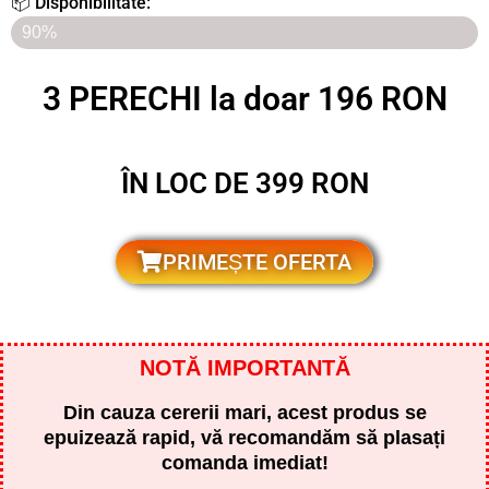
📦 Disponibilitate:
ULTIMELE 7 BUCĂȚI RĂMASE ÎN MAGAZIN
90%
3 PERECHI la doar 196 RON
ÎN LOC DE 399 RON
PRIMEȘTE OFERTA
NOTĂ IMPORTANTĂ
Din cauza cererii mari, acest produs se
epuizează rapid, vă recomandăm să plasați
comanda imediat!