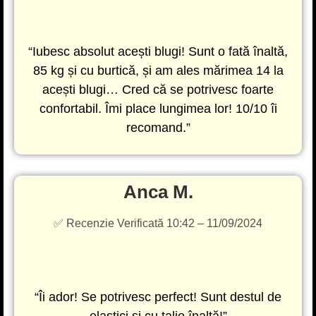
“Iubesc absolut acești blugi! Sunt o fată înaltă,
85 kg și cu burtică, și am ales mărimea 14 la
acești blugi… Cred că se potrivesc foarte
confortabil. Îmi place lungimea lor! 10/10 îi
recomand.”
Anca M.
✅ Recenzie Verificată 10:42 – 11/09/2024
“Îi ador! Se potrivesc perfect! Sunt destul de
elastici și cu talie înaltă!”