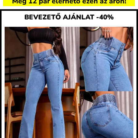
Még 12 pár elérhető ezen az áron!
BEVEZETŐ AJÁNLAT -40%