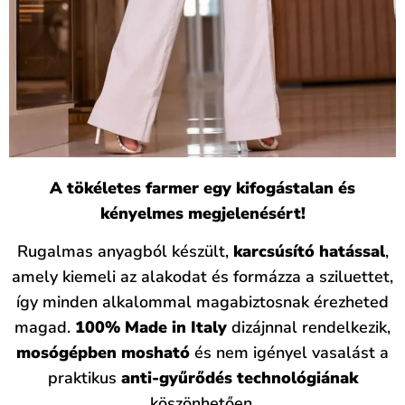
A tökéletes farmer egy kifogástalan és
kényelmes megjelenésért!
Rugalmas anyagból készült,
karcsúsító hatással
,
amely kiemeli az alakodat és formázza a sziluettet,
így minden alkalommal magabiztosnak érezheted
magad.
100% Made in Italy
dizájnnal rendelkezik,
mosógépben mosható
és nem igényel vasalást a
praktikus
anti-gyűrődés technológiának
köszönhetően.