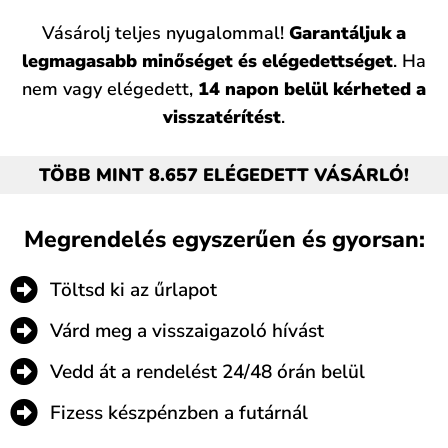
Vásárolj teljes nyugalommal!
Garantáljuk a
legmagasabb minőséget és elégedettséget
. Ha
nem vagy elégedett,
14 napon belül kérheted a
visszatérítést
.
TÖBB MINT 8.657 ELÉGEDETT VÁSÁRLÓ!
Megrendelés egyszerűen és gyorsan:
Töltsd ki az űrlapot
Várd meg a visszaigazoló hívást
Vedd át a rendelést 24/48 órán belül
Fizess készpénzben a futárnál