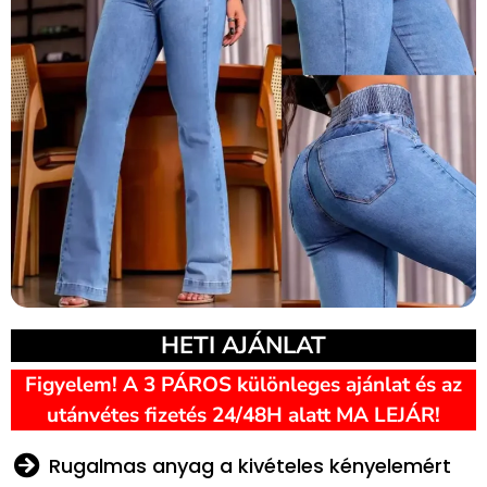
HETI AJÁNLAT
Figyelem! A 3 PÁROS különleges ajánlat és az
utánvétes fizetés 24/48H alatt MA LEJÁR!
Rugalmas anyag a kivételes kényelemért