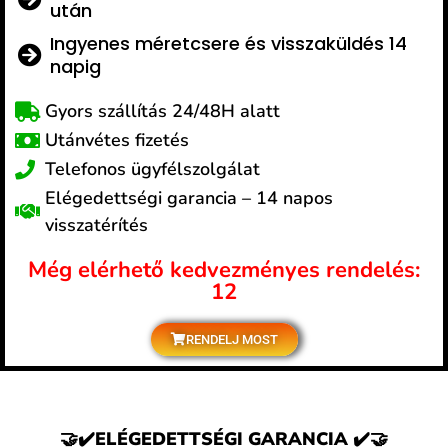
után
Ingyenes méretcsere és visszaküldés 14
napig
Gyors szállítás 24/48H alatt
Utánvétes fizetés
Telefonos ügyfélszolgálat
Elégedettségi garancia – 14 napos
visszatérítés
Még elérhető kedvezményes rendelés:
12
RENDELJ MOST
🤝✔️ELÉGEDETTSÉGI GARANCIA
✔️🤝