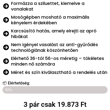
Formázza a sziluettet, kiemelve a
vonalakat
Mosógépben mosható a maximális
kényelem érdekében
Karcsúsító hatás, amely elrejti az apró
hibákat
Nem igényel vasalást az anti-gyűrődés
technológiának köszönhetően
Elérhető 36-tól 56-os méretig – tökéletes
minden nő számára
Méret és szín kiválasztható a rendelés után
📦 Elérhetőség:
UTOLSÓ 10 KEDVEZMÉNYES DARAB!
90%
3 pár csak 19.873 Ft