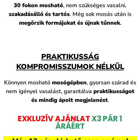
30 fokon mosható
, nem szükséges vasalni,
szakadásálló és tartós
. Még sok mosás után is
megőrzik formájukat és újnak tűnnek
.
PRAKTIKUSSÁG
KOMPROMISSZUMOK NÉLKÜL
Könnyen mosható
mosógépben
, gyorsan szárad és
nem igényel vasalást, garantálva
praktikusságot
és mindig ápolt megjelenést
.
EXKLUZÍV AJÁNLAT
X3 PÁR 1
ÁRÁÉRT