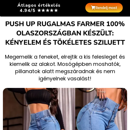
Átlagos értékelés
Rendelj most
4.94/5 ★★★★★
PUSH UP RUGALMAS FARMER 100%
OLASZORSZÁGBAN KÉSZÜLT:
KÉNYELEM ÉS TÖKÉLETES SZILUETT
Megemelik a feneket, elrejtik a kis felesleget és
kiemelik az alakot. Mosógépben moshatók,
pillanatok alatt megszáradnak és nem
igényelnek vasalást!