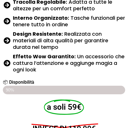
Tracolla Regolabile:
Adatta a tutte le
altezze per un comfort perfetto
Interno Organizzato:
Tasche funzionali per
tenere tutto in ordine
Design Resistente:
Realizzata con
materiali di alta qualità per garantire
durata nel tempo
Effetto Wow Garantito:
Un accessorio che
cattura l’attenzione e aggiunge magia a
ogni look
📦 Disponibilità
ULTIMI 10 PEZZI SCONTATI
90%
a soli 59€