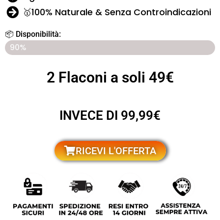
🥇100% Naturale & Senza Controindicazioni
📦 Disponibilità:
ULTIMI 7 PEZZI RIMASTI IN NEGOZIO
90%
2 Flaconi a soli 49€
INVECE DI 99,99€
RICEVI L'OFFERTA