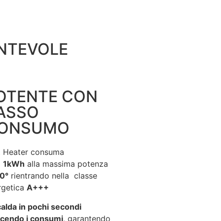
ANTEVOLE
OTENTE CON
ASSO
ONSUMO
t Heater consuma
o
1kWh
alla massima potenza
0°
rientrando nella classe
rgetica
A+++
calda in pochi secondi
ucendo i consumi
, garantendo