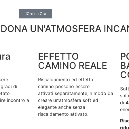
Ordina Ora
 DONA UN'ATMOSFERA INC
ura
EFFETTO
P
CAMINO REALE
B
C
sere
Riscaldamento ed effetto
gradi di
camino possono essere
Sof
otato
attivati separatamente,in modo da
sol
ire incontro a
creare un’atmosfera soft ed
di
4
elegante anche senza
ene
riscaldamento attivato.
Ris
rid