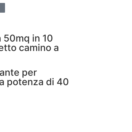
a 50mq in 10
fetto camino a
gante per
a potenza di 40
A