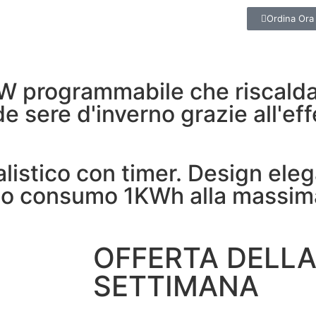
Ordina Ora
W programmabile che riscald
de sere d'inverno grazie all'ef
listico con timer. Design ele
sso consumo 1KWh alla massim
OFFERTA DELL
SETTIMANA