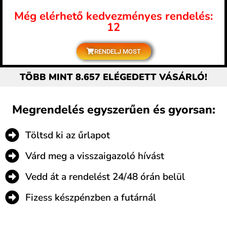
Még elérhető kedvezményes rendelés:
12
RENDELJ MOST
TÖBB MINT 8.657 ELÉGEDETT VÁSÁRLÓ!
Megrendelés egyszerűen és gyorsan:
Töltsd ki az űrlapot
Várd meg a visszaigazoló hívást
Vedd át a rendelést 24/48 órán belül
Fizess készpénzben a futárnál