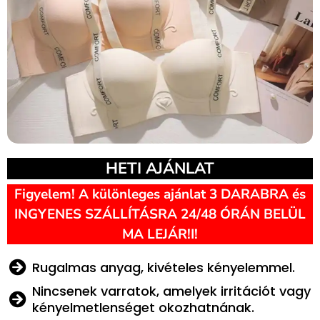
HETI AJÁNLAT
Figyelem! A különleges ajánlat 3 DARABRA és
INGYENES SZÁLLÍTÁSRA 24/48 ÓRÁN BELÜL
MA LEJÁR!I!
Rugalmas anyag, kivételes kényelemmel.
Nincsenek varratok, amelyek irritációt vagy
kényelmetlenséget okozhatnának.