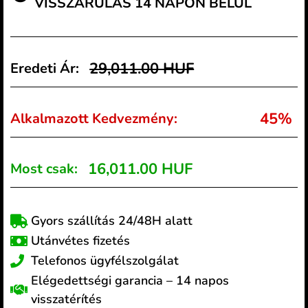
VISSZÁRULÁS 14 NAPON BELÜL
29,011.00 HUF
Eredeti Ár:
45%
Alkalmazott Kedvezmény:
16,011.00 HUF
Most csak:
Gyors szállítás 24/48H alatt
Utánvétes fizetés
Telefonos ügyfélszolgálat
Elégedettségi garancia – 14 napos
visszatérítés