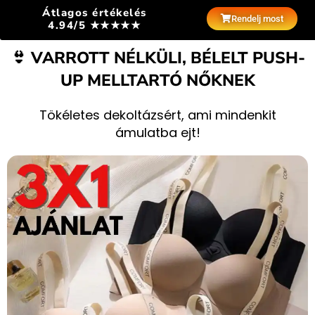
Átlagos értékelés
Rendelj most
4.94/5 ★★★★★
👙 VARROTT NÉLKÜLI, BÉLELT PUSH-
UP MELLTARTÓ NŐKNEK
Tökéletes dekoltázsért, ami mindenkit
ámulatba ejt!