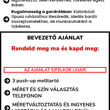
légáteresztő, télen kényelmes, tökéletes egész
évben.
Rugalmasság a gardróbban
: Különböző
típusú ruházathoz illeszkedik, ideális baráti
összejövetelekhez, de munkaruhaként is
tökéletes.
BEVEZETŐ AJÁNLAT
Rendeld meg ma és kapd meg:
AZ AJÁNLAT ÉJFÉLKOR LEJÁR!
3 push-up melltartó
MÉRET ÉS SZÍN VÁLASZTÁS
TELEFONON
MÉRETVÁLTOZTATÁS ÉS INGYENES