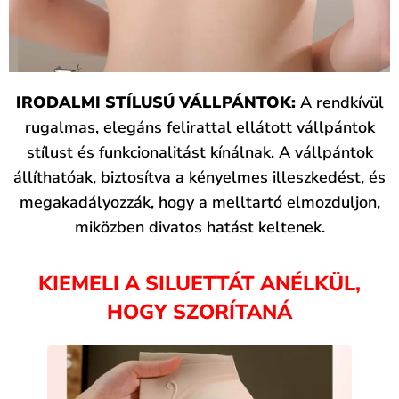
IRODALMI STÍLUSÚ VÁLLPÁNTOK:
A rendkívül
rugalmas, elegáns felirattal ellátott vállpántok
stílust és funkcionalitást kínálnak. A vállpántok
állíthatóak, biztosítva a kényelmes illeszkedést, és
megakadályozzák, hogy a melltartó elmozduljon,
miközben divatos hatást keltenek.
KIEMELI A SILUETTÁT ANÉLKÜL,
HOGY SZORÍTANÁ