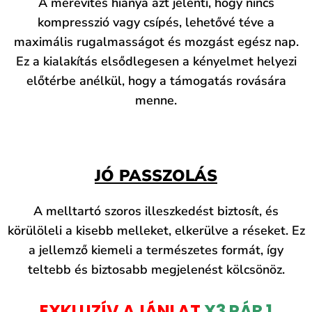
A merevítés hiánya azt jelenti, hogy nincs
kompresszió vagy csípés, lehetővé téve a
maximális rugalmasságot és mozgást egész nap.
Ez a kialakítás elsődlegesen a kényelmet helyezi
előtérbe anélkül, hogy a támogatás rovására
menne.
JÓ PASSZOLÁS
A melltartó szoros illeszkedést biztosít, és
körülöleli a kisebb melleket, elkerülve a réseket. Ez
a jellemző kiemeli a természetes formát, így
teltebb és biztosabb megjelenést kölcsönöz.
EXKLUZÍV AJÁNLAT
X3 PÁR 1