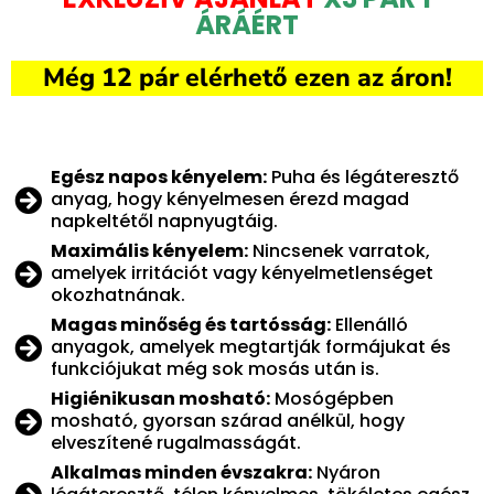
ÁRÁÉRT
Még 12 pár elérhető ezen az áron!
Egész napos kényelem:
Puha és légáteresztő
anyag, hogy kényelmesen érezd magad
napkeltétől napnyugtáig.
Maximális kényelem:
Nincsenek varratok,
amelyek irritációt vagy kényelmetlenséget
okozhatnának.
Magas minőség és tartósság:
Ellenálló
anyagok, amelyek megtartják formájukat és
funkciójukat még sok mosás után is.
Higiénikusan mosható:
Mosógépben
mosható, gyorsan szárad anélkül, hogy
elveszítené rugalmasságát.
Alkalmas minden évszakra:
Nyáron