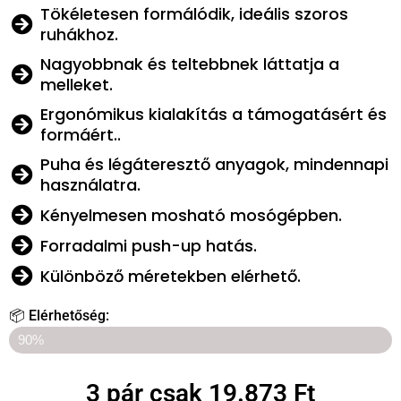
Tökéletesen formálódik, ideális szoros
ruhákhoz.
Nagyobbnak és teltebbnek láttatja a
melleket.
Ergonómikus kialakítás a támogatásért és
formáért..
Puha és légáteresztő anyagok, mindennapi
használatra.
Kényelmesen mosható mosógépben.
Forradalmi push-up hatás.
Különböző méretekben elérhető.
📦 Elérhetőség:
UTOLSÓ 10 KEDVEZMÉNYES DARAB!
90%
3 pár csak 19.873 Ft