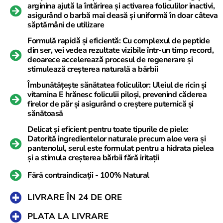
arginina ajută la întărirea și activarea foliculilor inactivi,
asigurând o barbă mai deasă și uniformă în doar câteva
săptămâni de utilizare
Formulă rapidă și eficientă: Cu complexul de peptide
din ser, vei vedea rezultate vizibile într-un timp record,
deoarece accelerează procesul de regenerare și
stimulează creșterea naturală a bărbii
Îmbunătățește sănătatea foliculilor: Uleiul de ricin și
vitamina E hrănesc foliculii piloși, prevenind căderea
firelor de păr și asigurând o creștere puternică și
sănătoasă
Delicat și eficient pentru toate tipurile de piele:
Datorită ingredientelor naturale precum aloe vera și
pantenolul, serul este formulat pentru a hidrata pielea
și a stimula creșterea bărbii fără iritații
Fără contraindicații - 100% Natural
LIVRARE ÎN 24 DE ORE
PLATA LA LIVRARE