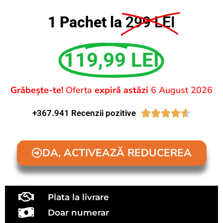
1 Pachet la
299 LEI
119,99 LEI
Grăbește-te!
Oferta
expiră astăzi
6 August 2026
+367.941 Recenzii pozitive





DA, ACTIVEAZĂ REDUCEREA
Plata la livrare
Doar numerar