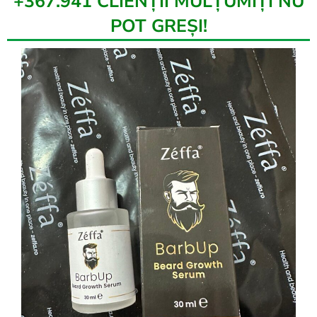
+367.941 CLIENȚII MULȚUMIȚI NU
POT GREȘI!