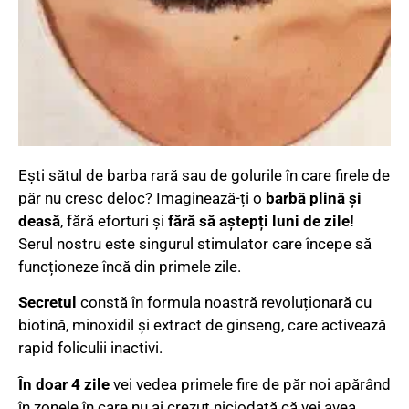
Ești sătul de barba rară sau de golurile în care firele de
păr nu cresc deloc? Imaginează-ți o
barbă plină și
deasă
, fără eforturi și
fără să aștepți luni de zile!
Serul nostru este singurul stimulator care începe să
funcționeze încă din primele zile.
Secretul
constă în formula noastră revoluționară cu
biotină, minoxidil și extract de ginseng, care activează
rapid foliculii inactivi.
În doar 4 zile
vei vedea primele fire de păr noi apărând
în zonele în care nu ai crezut niciodată că vei avea