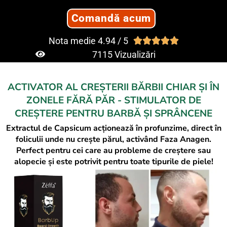
Comandă acum
Nota medie 4.94 / 5





7
116
 Vizualizări
ACTIVATOR AL CREȘTERII BĂRBII CHIAR ȘI ÎN
ZONELE FĂRĂ PĂR - STIMULATOR DE
CREȘTERE PENTRU BARBĂ ȘI SPRÂNCENE
Extractul de Capsicum acționează în profunzime, direct în
foliculii unde nu crește părul, activând Faza Anagen.
Perfect pentru cei care au probleme de creștere sau
alopecie și este potrivit pentru toate tipurile de piele!